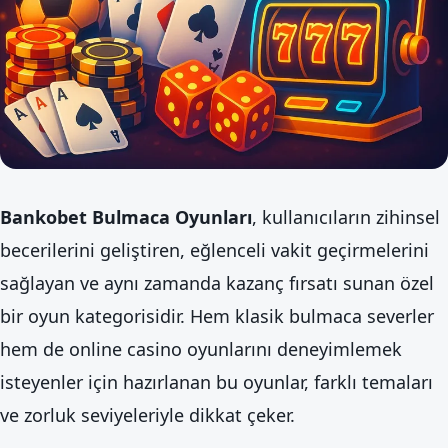
Bankobet Bulmaca Oyunları
, kullanıcıların zihinsel
becerilerini geliştiren, eğlenceli vakit geçirmelerini
sağlayan ve aynı zamanda kazanç fırsatı sunan özel
bir oyun kategorisidir. Hem klasik bulmaca severler
hem de online casino oyunlarını deneyimlemek
isteyenler için hazırlanan bu oyunlar, farklı temaları
ve zorluk seviyeleriyle dikkat çeker.