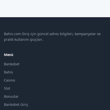
Bahis.com Giriş için güncel adres bilgileri, kampanyalar ve
pratik kullanım ipuçları.
Menü
Bankobet
Bahis
Casino
Slot
Bonuslar
Bankobet Giriş