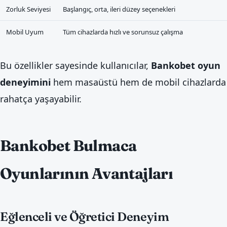
Zorluk Seviyesi
Başlangıç, orta, ileri düzey seçenekleri
Mobil Uyum
Tüm cihazlarda hızlı ve sorunsuz çalışma
Bu özellikler sayesinde kullanıcılar,
Bankobet oyun
deneyimini
hem masaüstü hem de mobil cihazlarda
rahatça yaşayabilir.
Bankobet Bulmaca
Oyunlarının Avantajları
Eğlenceli ve Öğretici Deneyim