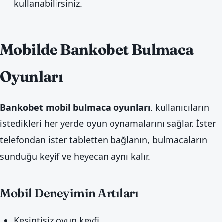
kullanabilirsiniz.
Mobilde Bankobet Bulmaca
Oyunları
Bankobet mobil bulmaca oyunları
, kullanıcıların
istedikleri her yerde oyun oynamalarını sağlar. İster
telefondan ister tabletten bağlanın, bulmacaların
sunduğu keyif ve heyecan aynı kalır.
Mobil Deneyimin Artıları
Kesintisiz oyun keyfi