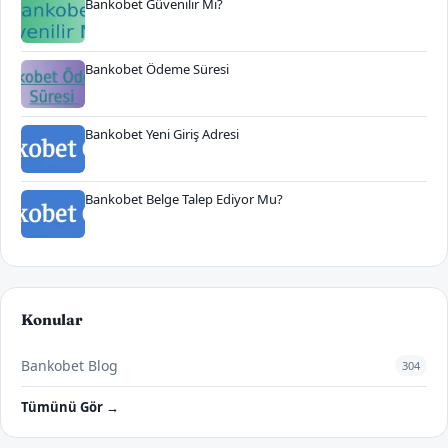
Bankobet Güvenilir Mi?
Bankobet Ödeme Süresi
Bankobet Yeni Giriş Adresi
Bankobet Belge Talep Ediyor Mu?
Konular
Bankobet Blog
304
Tümünü Gör →