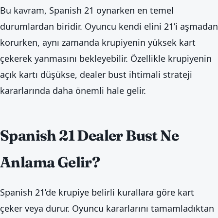
Bu kavram, Spanish 21 oynarken en temel
durumlardan biridir. Oyuncu kendi elini 21’i aşmadan
korurken, aynı zamanda krupiyenin yüksek kart
çekerek yanmasını bekleyebilir. Özellikle krupiyenin
açık kartı düşükse, dealer bust ihtimali strateji
kararlarında daha önemli hale gelir.
Spanish 21 Dealer Bust Ne
Anlama Gelir?
Spanish 21’de krupiye belirli kurallara göre kart
çeker veya durur. Oyuncu kararlarını tamamladıktan