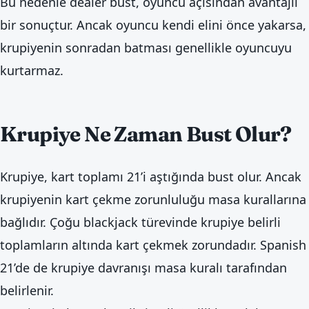
Bu nedenle dealer bust, oyuncu açısından avantajlı
bir sonuçtur. Ancak oyuncu kendi elini önce yakarsa,
krupiyenin sonradan batması genellikle oyuncuyu
kurtarmaz.
Krupiye Ne Zaman Bust Olur?
Krupiye, kart toplamı 21’i aştığında bust olur. Ancak
krupiyenin kart çekme zorunluluğu masa kurallarına
bağlıdır. Çoğu blackjack türevinde krupiye belirli
toplamların altında kart çekmek zorundadır. Spanish
21’de de krupiye davranışı masa kuralı tarafından
belirlenir.