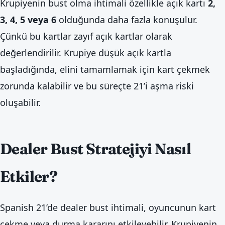
Krupiyenin bust olma ihtimali özellikle açık kartı
2,
3, 4, 5 veya 6
olduğunda daha fazla konuşulur.
Çünkü bu kartlar zayıf açık kartlar olarak
değerlendirilir. Krupiye düşük açık kartla
başladığında, elini tamamlamak için kart çekmek
zorunda kalabilir ve bu süreçte 21’i aşma riski
oluşabilir.
Dealer Bust Stratejiyi Nasıl
Etkiler?
Spanish 21’de dealer bust ihtimali, oyuncunun kart
çekme veya durma kararını etkileyebilir. Krupiyenin