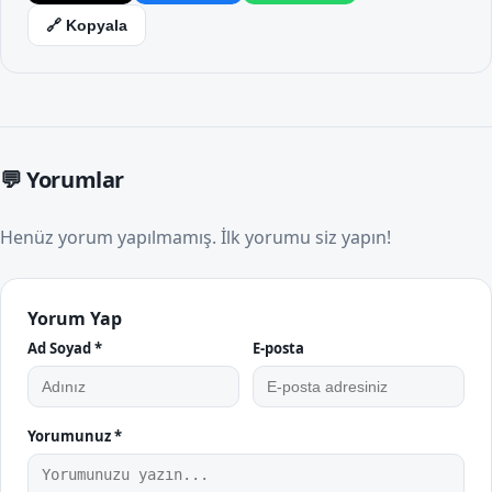
🔗 Kopyala
💬 Yorumlar
Henüz yorum yapılmamış. İlk yorumu siz yapın!
Yorum Yap
Ad Soyad *
E-posta
Yorumunuz *