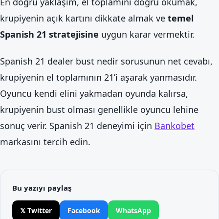
En doğru yaklaşım, el toplamını doğru okumak,
krupiyenin açık kartını dikkate almak ve
temel
Spanish 21 stratejisine
uygun karar vermektir.
Spanish 21 dealer bust nedir sorusunun net cevabı,
krupiyenin el toplamının 21’i aşarak yanmasıdır.
Oyuncu kendi elini yakmadan oyunda kalırsa,
krupiyenin bust olması genellikle oyuncu lehine
sonuç verir. Spanish 21 deneyimi için
Bankobet
markasını tercih edin.
Bu yazıyı paylaş
𝕏 Twitter
Facebook
WhatsApp