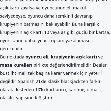
açık kartı zayıfsa ve oyuncunun eli makul
seviyedeyse, oyuncu daha temkinli davranıp
krupiyenin batmasını bekleyebilir. Buna karşılık
krupiyenin açık kartı 10 veya as gibi güçlü bir kartsa,
oyuncunun daha iyi bir toplam yakalaması
gerekebilir.
Bu noktada
oyuncu eli
,
krupiyenin açık kartı
ve
masa kuralları
birlikte değerlendirilmelidir. Dealer
bust ihtimali tek başına karar vermek için yeterli
değildir. Spanish 21’de klasik blackjack’ten farklı
olarak desteden 10’lu kartların çıkarılmış olması,
olasılık yapısını değiştirir.