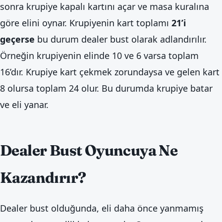
sonra krupiye kapalı kartını açar ve masa kuralına
göre elini oynar. Krupiyenin kart toplamı
21’i
geçerse
bu durum dealer bust olarak adlandırılır.
Örneğin krupiyenin elinde 10 ve 6 varsa toplam
16’dır. Krupiye kart çekmek zorundaysa ve gelen kart
8 olursa toplam 24 olur. Bu durumda krupiye batar
ve eli yanar.
Dealer Bust Oyuncuya Ne
Kazandırır?
Dealer bust olduğunda, eli daha önce yanmamış