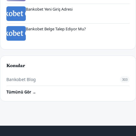
Bankobet Yeni Giriş Adresi
Bankobet Belge Talep Ediyor Mu?
Konular
Bankobet Blog
303
Tümünü Gör →