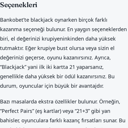
Seçenekleri
Bankobet’te blackjack oynarken birçok farklı
kazanma seçeneği bulunur. En yaygın seçeneklerden
biri, el değerinizi krupiyeninkinden daha yüksek
tutmaktır. Eğer krupiye bust olursa veya sizin el
değerinizi geçerse, oyunu kazanırsınız. Ayrıca,
“Blackjack” yani ilk iki kartta 21 yaparsanız,
genellikle daha yüksek bir ödül kazanırsınız. Bu
durum, oyuncular için büyük bir avantajdır.
Bazı masalarda ekstra özellikler bulunur. Örneğin,
“Perfect Pairs” (eş kartlar) veya “21+3” gibi yan
bahisler, oyunculara farklı kazanç fırsatları sunar. Bu