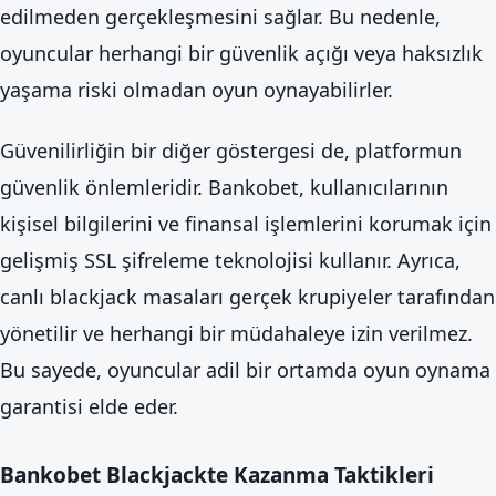
edilmeden gerçekleşmesini sağlar. Bu nedenle,
oyuncular herhangi bir güvenlik açığı veya haksızlık
yaşama riski olmadan oyun oynayabilirler.
Güvenilirliğin bir diğer göstergesi de, platformun
güvenlik önlemleridir. Bankobet, kullanıcılarının
kişisel bilgilerini ve finansal işlemlerini korumak için
gelişmiş SSL şifreleme teknolojisi kullanır. Ayrıca,
canlı blackjack masaları gerçek krupiyeler tarafından
yönetilir ve herhangi bir müdahaleye izin verilmez.
Bu sayede, oyuncular adil bir ortamda oyun oynama
garantisi elde eder.
Bankobet Blackjackte Kazanma Taktikleri