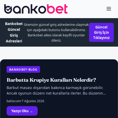
Bankobet
Sitemizin güncel giriş adreslerine ulaşmak
Güncel
Güncel
için aşağıdaki butonu kullanabilirsiniz.
Giriş İçin
Giriş
Bankobet ailesi olarak keyifli oyunlar
Tıklayınız
dileriz.
Adresleri
BANKOBET-BLOG
Barbutta Krupiye Kuralları Nelerdir?
Barbut masası dışarıdan bakınca karmaşık görünebilir.
Ancak oyunun düzeni net kurallarla ilerler. Bu düzenin
merkezinde de krupiye ekibi yer alır. …
bahiscom
·
7 Ağustos 2026
Yazıyı Oku →