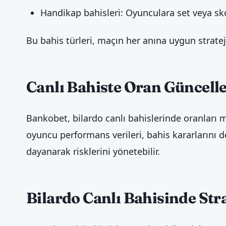
Handikap bahisleri: Oyunculara set veya sko
Bu bahis türleri, maçın her anına uygun stratej
Canlı Bahiste Oran Güncellem
Bankobet, bilardo canlı bahislerinde oranları maç
oyuncu performans verileri, bahis kararlarını d
dayanarak risklerini yönetebilir.
Bilardo Canlı Bahisinde Stra