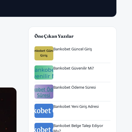
Öne Çıkan Yazılar
Bankobet Güncel Giriş
Bankobet Güvenilir Mi?
Bankobet Ödeme Süresi
Bankobet Yeni Giriş Adresi
Bankobet Belge Talep Ediyor
Mu?