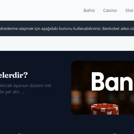
Bahis
Casino
Slot
dreslerine ulaşmak için aşağıdaki butonu kullanabilirsiniz. Bankobet ailesi ola
elerdir?
. Ancak oyunun düzeni net
i yer alır. …