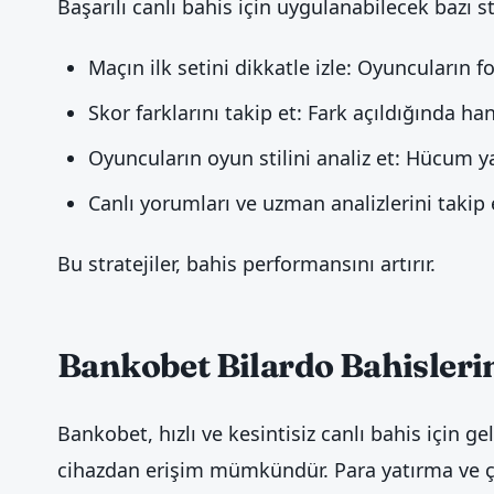
Başarılı canlı bahis için uygulanabilecek bazı st
Maçın ilk setini dikkatle izle: Oyuncuların
Skor farklarını takip et: Fark açıldığında ha
Oyuncuların oyun stilini analiz et: Hücum ya
Canlı yorumları ve uzman analizlerini takip et
Bu stratejiler, bahis performansını artırır.
Bankobet Bilardo Bahislerin
Bankobet, hızlı ve kesintisiz canlı bahis için g
cihazdan erişim mümkündür. Para yatırma ve çekm