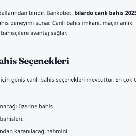
dallarından biridir. Bankobet,
bilardo canlı bahis 202
ahis deneyimi sunar. Canlı bahis imkanı, maçın anlık
bahisçilere avantaj sağlar.
ahis Seçenekleri
çin geniş canlı bahis seçenekleri mevcuttur. En çok t
acağı üzerine bahis.
bahisleri.
fından kazanılacağı tahmini.