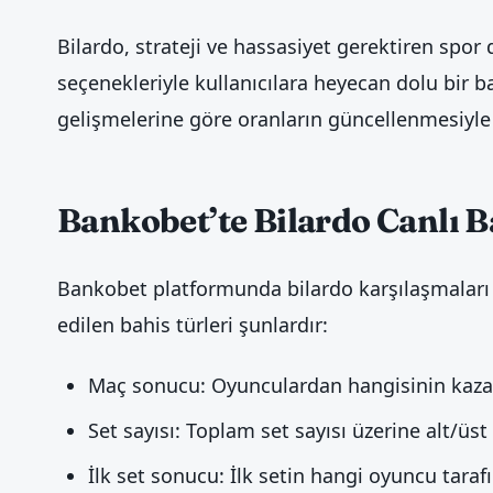
Bilardo, strateji ve hassasiyet gerektiren spor 
seçenekleriyle kullanıcılara heyecan dolu bir b
gelişmelerine göre oranların güncellenmesiyle 
Bankobet’te Bilardo Canlı B
Bankobet platformunda bilardo karşılaşmaları i
edilen bahis türleri şunlardır:
Maç sonucu: Oyunculardan hangisinin kazan
Set sayısı: Toplam set sayısı üzerine alt/üst 
İlk set sonucu: İlk setin hangi oyuncu tara