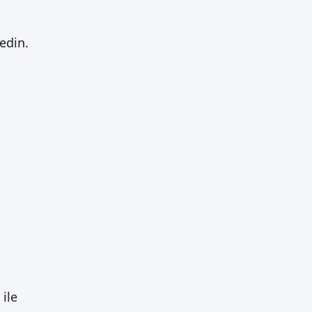
edin.
 ile