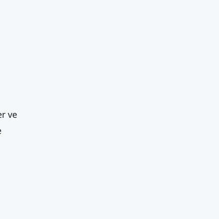
er ve
e