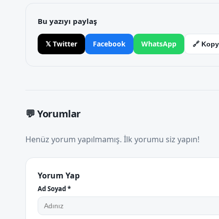
Bu yazıyı paylaş
𝕏 Twitter
Facebook
WhatsApp
🔗 Kopy
💬 Yorumlar
Henüz yorum yapılmamış. İlk yorumu siz yapın!
Yorum Yap
Ad Soyad *