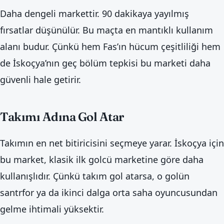
Daha dengeli markettir. 90 dakikaya yayılmış
fırsatlar düşünülür. Bu maçta en mantıklı kullanım
alanı budur. Çünkü hem Fas’ın hücum çeşitliliği hem
de İskoçya’nın geç bölüm tepkisi bu marketi daha
güvenli hale getirir.
Takımı Adına Gol Atar
Takımın en net bitiricisini seçmeye yarar. İskoçya için
bu market, klasik ilk golcü marketine göre daha
kullanışlıdır. Çünkü takım gol atarsa, o golün
santrfor ya da ikinci dalga orta saha oyuncusundan
gelme ihtimali yüksektir.