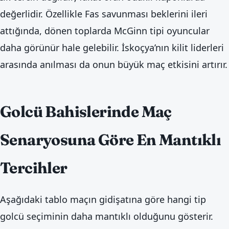
değerlidir. Özellikle Fas savunması beklerini ileri
attığında, dönen toplarda McGinn tipi oyuncular
daha görünür hale gelebilir. İskoçya’nın kilit liderleri
arasında anılması da onun büyük maç etkisini artırır.
Golcü Bahislerinde Maç
Senaryosuna Göre En Mantıklı
Tercihler
Aşağıdaki tablo maçın gidişatına göre hangi tip
golcü seçiminin daha mantıklı olduğunu gösterir.