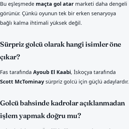
Bu eşleşmede
maçta gol atar
marketi daha dengeli
görünür. Çünkü oyunun tek bir erken senaryoya
bağlı kalma ihtimali yüksek değil.
Sürpriz golcü olarak hangi isimler öne
çıkar?
Fas tarafında
Ayoub El Kaabi
, İskoçya tarafında
Scott McTominay
sürpriz golcü için güçlü adaylardır.
Golcü bahsinde kadrolar açıklanmadan
işlem yapmak doğru mu?