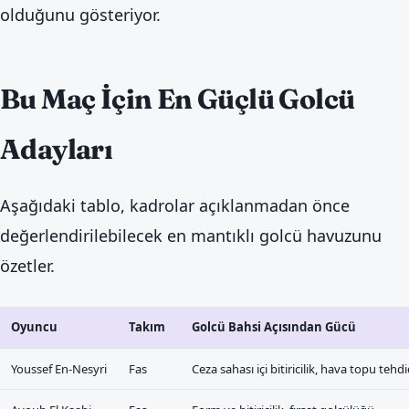
olduğunu gösteriyor.
Bu Maç İçin En Güçlü Golcü
Adayları
Aşağıdaki tablo, kadrolar açıklanmadan önce
değerlendirilebilecek en mantıklı golcü havuzunu
özetler.
Oyuncu
Takım
Golcü Bahsi Açısından Gücü
Youssef En-Nesyri
Fas
Ceza sahası içi bitiricilik, hava topu tehdi