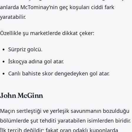
anlarda McTominay’nin geç koşuları ciddi fark
yaratabilir.
Özellikle şu marketlerde dikkat çeker:
Sürpriz golcü.
İskoçya adına gol atar.
Canlı bahiste skor dengedeyken gol atar.
John McGinn
Maçın sertleştiği ve yerleşik savunmanın bozulduğu
bölümlerde şut tehditi yaratabilen isimlerden biridir.
İlk tercih değildir; fakat oran odaklı kuponlarda