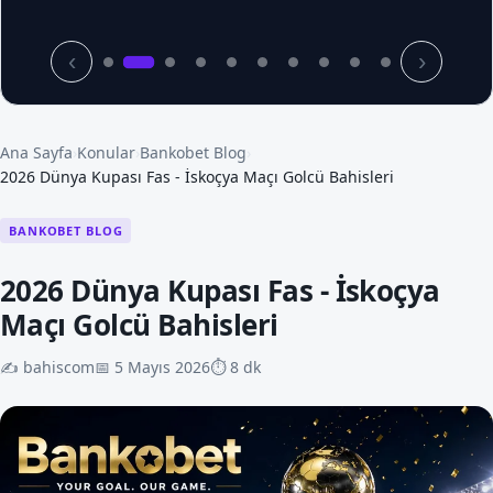
‹
›
Ana Sayfa
›
Konular
›
Bankobet Blog
›
2026 Dünya Kupası Fas - İskoçya Maçı Golcü Bahisleri
BANKOBET BLOG
2026 Dünya Kupası Fas - İskoçya
Maçı Golcü Bahisleri
✍️ bahiscom
📅 5 Mayıs 2026
⏱️ 8 dk