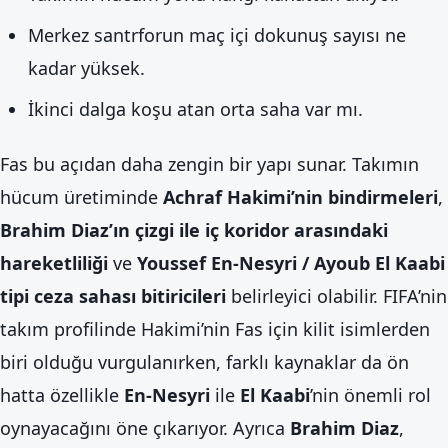
Merkez santrforun maç içi dokunuş sayısı ne
kadar yüksek.
İkinci dalga koşu atan orta saha var mı.
Fas bu açıdan daha zengin bir yapı sunar. Takımın
hücum üretiminde
Achraf Hakimi’nin bindirmeleri
,
Brahim Diaz’ın çizgi ile iç koridor arasındaki
hareketliliği
ve
Youssef En-Nesyri / Ayoub El Kaabi
tipi ceza sahası bitiricileri
belirleyici olabilir. FIFA’nin
takım profilinde Hakimi’nin Fas için kilit isimlerden
biri olduğu vurgulanırken, farklı kaynaklar da ön
hatta özellikle
En-Nesyri
ile
El Kaabi
’nin önemli rol
oynayacağını öne çıkarıyor. Ayrıca
Brahim Diaz
,