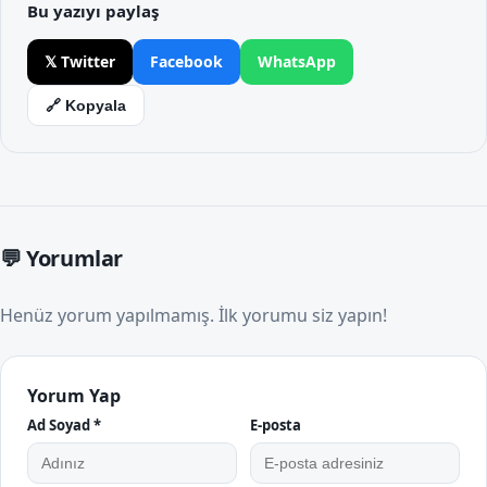
Bu yazıyı paylaş
𝕏 Twitter
Facebook
WhatsApp
🔗 Kopyala
💬 Yorumlar
Henüz yorum yapılmamış. İlk yorumu siz yapın!
Yorum Yap
Ad Soyad *
E-posta