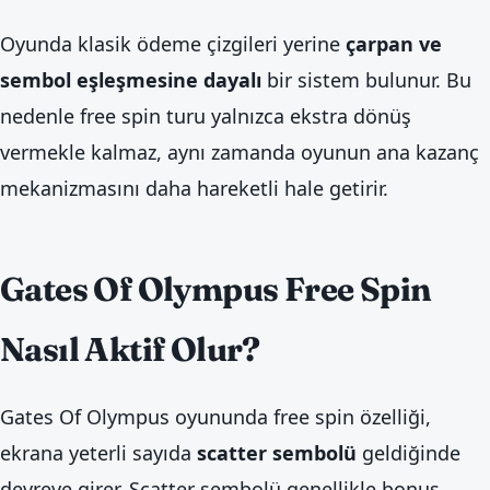
Oyunda klasik ödeme çizgileri yerine
çarpan ve
sembol eşleşmesine dayalı
bir sistem bulunur. Bu
nedenle free spin turu yalnızca ekstra dönüş
vermekle kalmaz, aynı zamanda oyunun ana kazanç
mekanizmasını daha hareketli hale getirir.
Gates Of Olympus Free Spin
Nasıl Aktif Olur?
Gates Of Olympus oyununda free spin özelliği,
ekrana yeterli sayıda
scatter sembolü
geldiğinde
devreye girer. Scatter sembolü genellikle bonus