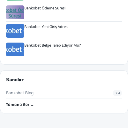
Bankobet Ödeme Süresi
Bankobet Yeni Giriş Adresi
Bankobet Belge Talep Ediyor Mu?
Konular
Bankobet Blog
304
Tümünü Gör →