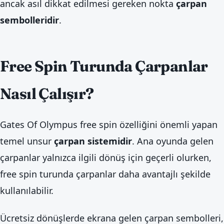
ancak asıl dikkat edilmesi gereken nokta
çarpan
sembolleridir
.
Free Spin Turunda Çarpanlar
Nasıl Çalışır?
Gates Of Olympus free spin özelliğini önemli yapan
temel unsur
çarpan sistemidir
. Ana oyunda gelen
çarpanlar yalnızca ilgili dönüş için geçerli olurken,
free spin turunda çarpanlar daha avantajlı şekilde
kullanılabilir.
Ücretsiz dönüşlerde ekrana gelen çarpan sembolleri,