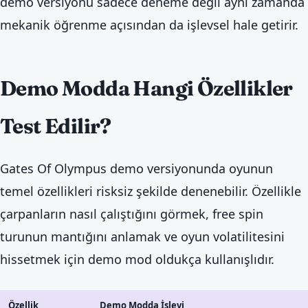
demo versiyonu sadece deneme değil aynı zamanda
mekanik öğrenme açısından da işlevsel hale getirir.
Demo Modda Hangi Özellikler
Test Edilir?
Gates Of Olympus demo versiyonunda oyunun
temel özellikleri risksiz şekilde denenebilir. Özellikle
çarpanların nasıl çalıştığını görmek, free spin
turunun mantığını anlamak ve oyun volatilitesini
hissetmek için demo mod oldukça kullanışlıdır.
Özellik
Demo Modda İşlevi