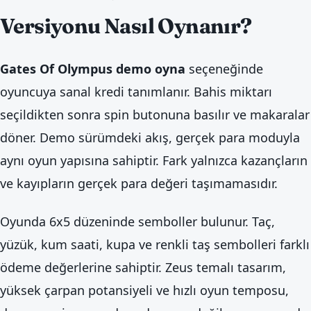
Versiyonu Nasıl Oynanır?
Gates Of Olympus demo oyna
seçeneğinde
oyuncuya sanal kredi tanımlanır. Bahis miktarı
seçildikten sonra spin butonuna basılır ve makaralar
döner. Demo sürümdeki akış, gerçek para moduyla
aynı oyun yapısına sahiptir. Fark yalnızca kazançların
ve kayıpların gerçek para değeri taşımamasıdır.
Oyunda 6x5 düzeninde semboller bulunur. Taç,
yüzük, kum saati, kupa ve renkli taş sembolleri farklı
ödeme değerlerine sahiptir. Zeus temalı tasarım,
yüksek çarpan potansiyeli ve hızlı oyun temposu,