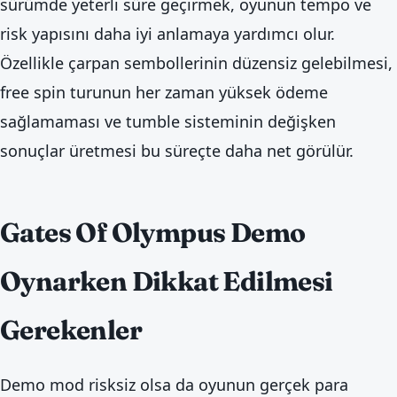
sürümde yeterli süre geçirmek, oyunun tempo ve
risk yapısını daha iyi anlamaya yardımcı olur.
Özellikle çarpan sembollerinin düzensiz gelebilmesi,
free spin turunun her zaman yüksek ödeme
sağlamaması ve tumble sisteminin değişken
sonuçlar üretmesi bu süreçte daha net görülür.
Gates Of Olympus Demo
Oynarken Dikkat Edilmesi
Gerekenler
Demo mod risksiz olsa da oyunun gerçek para